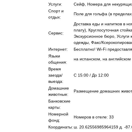
Услуги:
Сейф
,
Номера
для
некурящи
Спорт
и
Поле
для
гольфа
(
в
пределах
отдых:
Доставка
еды
и
напитков
в
но
плату
),
Круглосуточная
стойк
Сервис:
Экскурсионное
бюро
,
Услуги
одежды
,
Факс
/
Ксерокопирова
Интернет:
Бесплатно
!
Wi
-
Fi
предоставля
Языки
на
испанском
,
на
английском
общения:
Время
заезда
/
C
15:00
/
До
12:00
выезда:
Домашние
Размещение
домашних
живо
животные:
Банковские
карты:
Номерной
Номеров
в
отеле:
33
фонд:
Координаты:
ш
.
20
.
62556985964159
д
. -
87
.