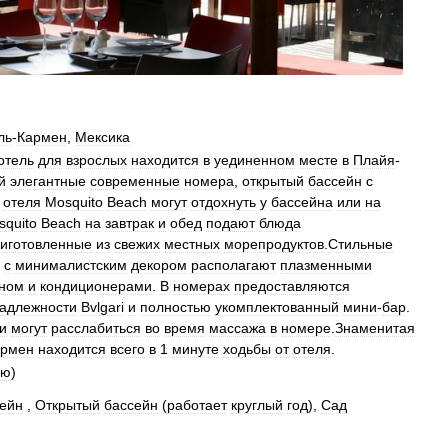
ль
-
Кармен
,
Мексика
отель
для
взрослых
находится
в
уединенном
месте
в
Плайя
-
й
элегантные
современные
номера
,
открытый
бассейн
с
отеля
Mosquito
Beach
могут
отдохнуть
у
бассейна
или
на
squito
Beach
на
завтрак
и
обед
подают
блюда
иготовленные
из
свежих
местных
морепродуктов
.
Стильные
с
минималистским
декором
располагают
плазменными
аном
и
кондиционерами
.
В
номерах
предоставляются
адлежности
Bvlgari
и
полностью
укомплектованный
мини
-
бар
.
ти
могут
расслабиться
во
время
массажа
в
номере
.
Знаменитая
армен
находится
всего
в
1
минуте
ходьбы
от
отеля
.
ню
)
ейн
,
Открытый
бассейн
(
работает
круглый
год
),
Сад