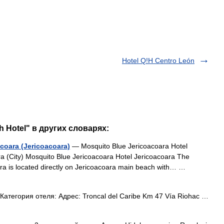
Hotel Q!H Centro León
 Hotel" в других словарях:
coara (Jericoacoara)
— Mosquito Blue Jericoacoara Hotel
ara (City) Mosquito Blue Jericoacoara Hotel Jericoacoara The
ra is located directly on Jericoacoara main beach with… …
Категория отеля: Адрес: Troncal del Caribe Km 47 Vía Riohac …