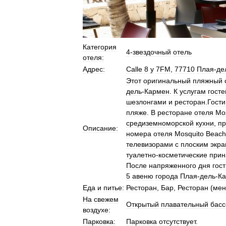
Категория
4
-
звездочный
отель
отеля:
Адрес:
Calle
8
y
7FM
,
77710
Плая
-
де
Этот
оригинальный
пляжный
дель
-
Кармен
.
К
услугам
госте
шезлонгами
и
ресторан
.
Гости
пляже
.
В
ресторане
отеля
Mo
средиземноморской
кухни
,
пр
Описание:
номера
отеля
Mosquito
Beach
телевизорами
с
плоским
экр
туалетно
-
косметические
прин
После
напряженного
дня
гос
5
авеню
города
Плая
-
дель
-
К
Еда
и
питье:
Ресторан
,
Бар
,
Ресторан
(
ме
На
свежем
Открытый
плавательный
басс
воздухе:
Парковка:
Парковка
отсутствует
.