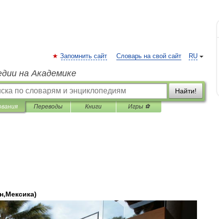
Запомнить сайт
Словарь на свой сайт
RU
едии на Академике
Найти!
ования
Переводы
Книги
Игры ⚽
н
,
Мексика
)