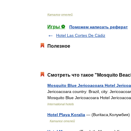
Каталог
отелей
.
Игры ⚽
Поможем написать реферат
Hotel Las Cortes De Cádiz
Полезное
Смотреть что такое "Mosquito Beach
Mosquito Blue Jericoacoara Hotel Jericoa
Jericoacoara country: Brazil, city: Jericoaco
Mosquito Blue Jericoacoara Hotel Jericoacoa
International hotels
Hotel Playa Koralia
— (Buritaca,Колумбия) 
Каталог отелей