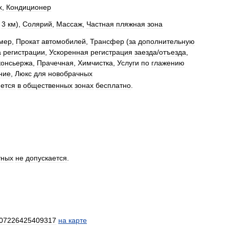
х
,
Кондиционер
3
км
),
Солярий
,
Массаж
,
Частная
пляжная
зона
мер
,
Прокат
автомобилей
,
Трансфер
(
за
дополнительную
а
регистрации
,
Ускоренная
регистрация
заезда
/
отъезда
,
консьержа
,
Прачечная
,
Химчистка
,
Услуги
по
глажению
ние
,
Люкс
для
новобрачных
ется
в
общественных
зонах
бесплатно
.
тных
не
допускается
.
07226425409317
на
карте